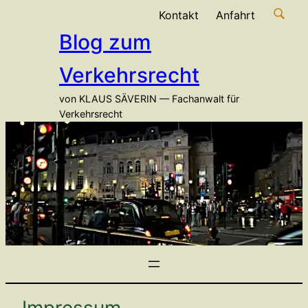
Zum
Kontakt
Anfahrt
Inhalt
Blog zum
springen
Verkehrsrecht
von KLAUS SÄVERIN — Fachanwalt für
Verkehrsrecht
Impressum